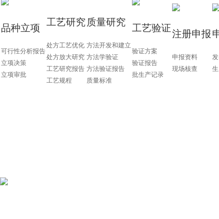
​工艺研究
​质量研究
品种立项
​工艺验证
​注册申报
处方工艺优化
方法开发和建立
可行性分析报告
验证方案
处方放大研究
方法学验证
申报资料
发
立项决策
验证报告
工艺研究报告
方法验证报告
现场核查
生
立项审批
批生产记录
工艺规程
质量标准