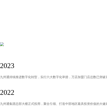
​2023
九州通持续推进数字化转型，实行六大数字化举措，万店加盟门店总数已突破188
​2022
九州通集团总部大楼正式投用，聚合引领、打造中部地区最具投资价值的大健康